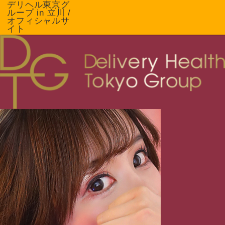
デリヘル東京グ
ループ in 立川 /
オフィシャルサ
イト