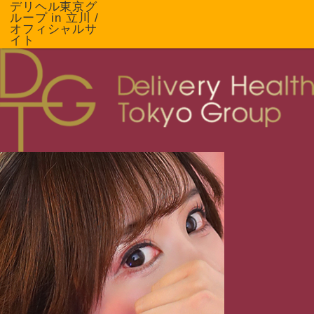
デリヘル東京グ
ループ in 立川 /
オフィシャルサ
イト