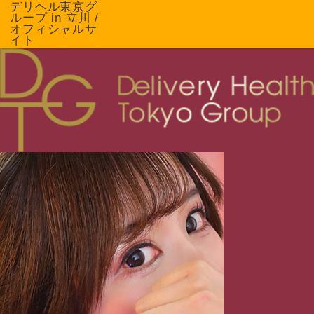
デリヘル東京グ
ループ in 立川 /
オフィシャルサ
イト